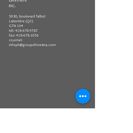
inc.
5030, boulevard Talbot
Laterrière (QC)
G7N 1V4
tél:
418-678-9787
fax:
418-678-1056
courriel:
infopli@groupeforestra.com
Fil d'actualité Facebook