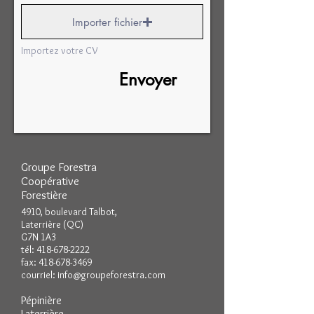
Importer fichier
Importez votre CV
Envoyer
Groupe Forestra
Coopérative
Forestière
4910, boulevard Talbot,
Laterrière (QC)
G7N 1A3
tél:
418-678-2222
fax:
418-678-3469
courriel:
info@groupeforestra.com
Pépinière
Laterrière