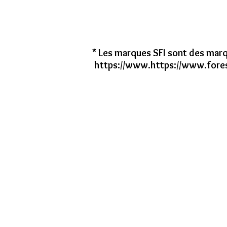
* Les marques SFI sont des mar
https://www.https
://
www.fores
Groupe Forestra
Coopérative Forestière
4910, boulevard Talbot,
Laterrière (QC)
G7N 1A3
tél: 418-678-2222
fax: 418-678-3469
courriel:
info@groupeforestra.c