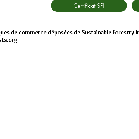
Certificat SFI
ques de commerce déposées de Sustainable Forestry I
ts.org
Pépinière Laterrière inc.
Fil d'act
5030, boulevard Talbot
Laterrière (QC)
G7N 1V4
tél: 418-678-9787
fax: 418-678-1056
om
courriel:
infopli@groupeforestra.com