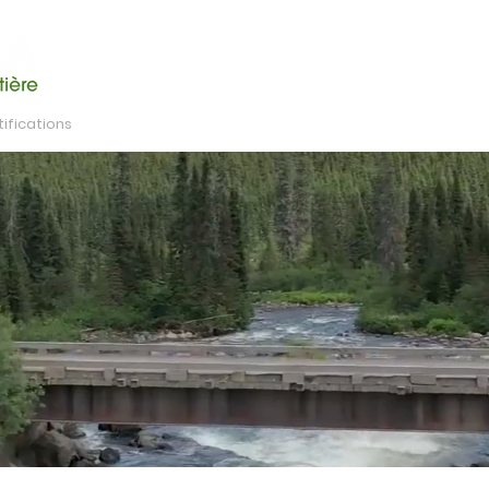
ifications
Pépinière Laterrière inc.
Médias
Emp